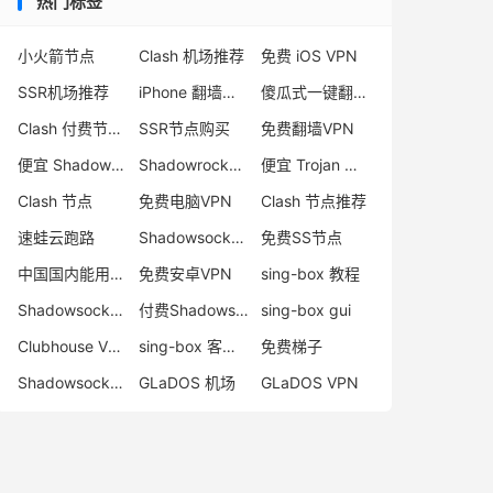
热门标签
小火箭节点
Clash 机场推荐
免费 iOS VPN
SSR机场推荐
iPhone 翻墙代理软件
傻瓜式一键翻墙VPN客户端
Clash 付费节点购买
SSR节点购买
免费翻墙VPN
便宜 Shadowsocks 购买
Shadowrocket 地址
便宜 Trojan 购买
Clash 节点
免费电脑VPN
Clash 节点推荐
速蛙云跑路
Shadowsocks 付费节点
免费SS节点
中国国内能用的翻墙VPN推荐
免费安卓VPN
sing-box 教程
Shadowsocks 节点哪里买
付费Shadowsocks推荐
sing-box gui
Clubhouse VPN
sing-box 客户端配置
免费梯子
Shadowsocks 服务器
GLaDOS 机场
GLaDOS VPN