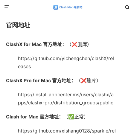


官网地址
ClashX for Mac 官方地址：
（❌️删库）
https://github.com/yichengchen/clashX/rel
eases
ClashX Pro for Mac 官方地址：
（❌️删库）
https://install.appcenter.ms/users/clashx/a
pps/clashx-pro/distribution_groups/public
Clash for Mac 官方地址：
（✅︎正常）
https://github.com/xishang0128/sparkle/rel