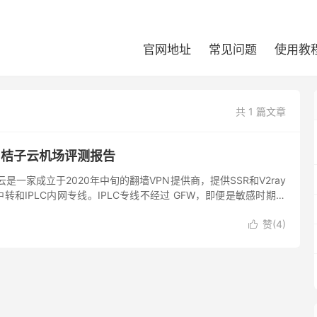
官网地址
常见问题
使用教
共 1 篇文章
 桔子云机场评测报告
是一家成立于2020年中旬的翻墙VPN提供商，提供SSR和V2ray
转和IPLC内网专线。IPLC专线不经过 GFW，即便是敏感时期，
心被封锁。橘子云节点数量非常多。最低的套餐仅...
赞(
4
)
