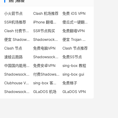
热门标签
小火箭节点
Clash 机场推荐
免费 iOS VPN
SSR机场推荐
iPhone 翻墙代理软件
傻瓜式一键翻墙VPN客户端
Clash 付费节点购买
SSR节点购买
免费翻墙VPN
便宜 Shadowsocks 购买
Shadowrocket 地址
便宜 Trojan 购买
Clash 节点
免费电脑VPN
Clash 节点推荐
速蛙云跑路
Shadowsocks 付费节点
免费SS节点
中国国内能用的翻墙VPN推荐
免费安卓VPN
sing-box 教程
Shadowsocks 节点哪里买
付费Shadowsocks推荐
sing-box gui
Clubhouse VPN
sing-box 客户端配置
免费梯子
Shadowsocks 服务器
GLaDOS 机场
GLaDOS VPN