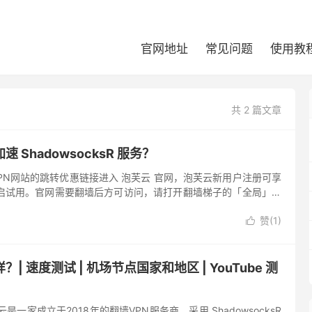
官网地址
常见问题
使用教
共 2 篇文章
 ShadowsocksR 服务？
2VPN网站的跳转优惠链接进入 泡芙云 官网，泡芙云新用户注册可享
开启试用。官网需要翻墙后方可访问，请打开翻墙梯子的「全局」模
」，然后分别输入昵称、邮箱、密码和验证码，记得勾选「我同...
赞(
1
)

| 速度测试 | 机场节点国家和地区 | YouTube 测
是一家成立于2018年的翻墙VPN服务商，采用 ShadowsocksR