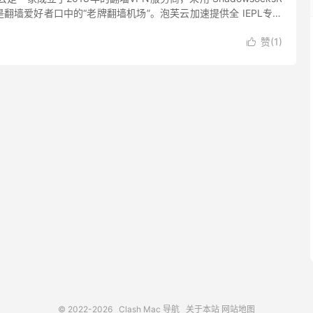
翻墙爱好者口中的“老牌翻墙机场”。泡芙云加速提供全 IEPL专线
套餐。高级套餐支持月付，最便宜套餐仅需 ￥...
赞(
1
)

© 2022-2026
Clash Mac 导航
关于本站
网站地图