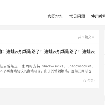
官网地址
常见问题
使用教
共 1 篇文章
遍：速蛙云机场跑路了！速蛙云机场跑路了！速蛙云
曾经是一家同时支持 Shadowsocks、ShadowsocksR、
、Trojan 多种翻墙协议的翻墙机场，由于其营销策略，速蛙云同时也是
提供商。 速蛙云机场在2022年7...
赞(
1
)
