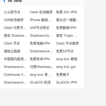
热门标签
小火箭节点
Clash 机场推荐
免费 iOS VPN
SSR机场推荐
iPhone 翻墙代理软件
傻瓜式一键翻墙VPN客户端
Clash 付费节点购买
SSR节点购买
免费翻墙VPN
便宜 Shadowsocks 购买
Shadowrocket 地址
便宜 Trojan 购买
Clash 节点
免费电脑VPN
Clash 节点推荐
速蛙云跑路
Shadowsocks 付费节点
免费SS节点
中国国内能用的翻墙VPN推荐
免费安卓VPN
sing-box 教程
Shadowsocks 节点哪里买
付费Shadowsocks推荐
sing-box gui
Clubhouse VPN
sing-box 客户端配置
免费梯子
Shadowsocks 服务器
GLaDOS 机场
GLaDOS VPN