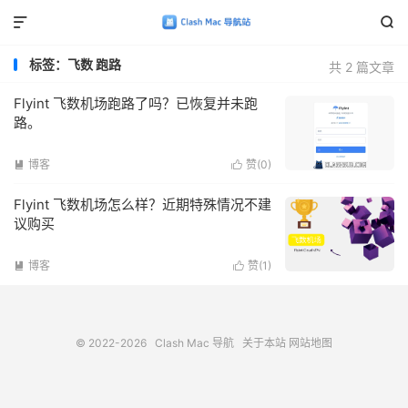


标签：飞数 跑路
共 2 篇文章
Flyint 飞数机场跑路了吗？已恢复并未跑
路。
博客
赞(
0
)


Flyint 飞数机场怎么样？近期特殊情况不建
议购买
博客
赞(
1
)


© 2022-2026
Clash Mac 导航
关于本站
网站地图