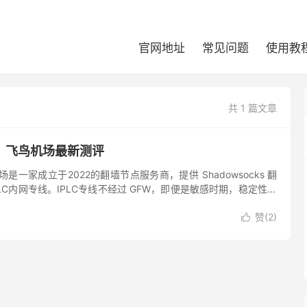
官网地址
常见问题
使用教
共 1 篇文章
？飞鸟机场最新测评
是一家成立于2022的翻墙节点服务商，提供 Shadowsocks 翻
LC内网专线。IPLC专线不经过 GFW，即便是敏感时期，稳定性也
。飞鸟机场主要提供常用地区翻墙节点，青铜...
赞(
2
)
