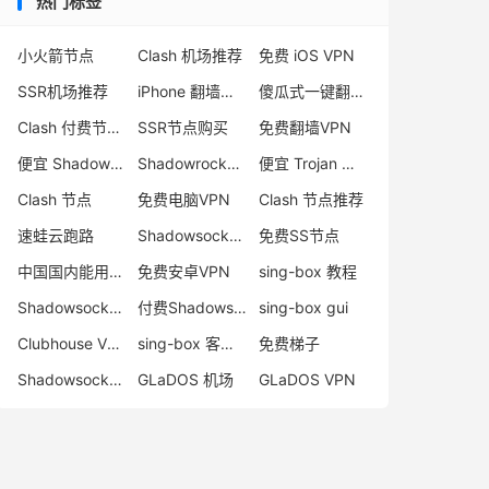
热门标签
小火箭节点
Clash 机场推荐
免费 iOS VPN
SSR机场推荐
iPhone 翻墙代理软件
傻瓜式一键翻墙VPN客户端
Clash 付费节点购买
SSR节点购买
免费翻墙VPN
便宜 Shadowsocks 购买
Shadowrocket 地址
便宜 Trojan 购买
Clash 节点
免费电脑VPN
Clash 节点推荐
速蛙云跑路
Shadowsocks 付费节点
免费SS节点
中国国内能用的翻墙VPN推荐
免费安卓VPN
sing-box 教程
Shadowsocks 节点哪里买
付费Shadowsocks推荐
sing-box gui
Clubhouse VPN
sing-box 客户端配置
免费梯子
Shadowsocks 服务器
GLaDOS 机场
GLaDOS VPN