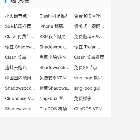
热门标签
小火箭节点
Clash 机场推荐
免费 iOS VPN
SSR机场推荐
iPhone 翻墙代理软件
傻瓜式一键翻墙VPN客户端
Clash 付费节点购买
SSR节点购买
免费翻墙VPN
便宜 Shadowsocks 购买
Shadowrocket 地址
便宜 Trojan 购买
Clash 节点
免费电脑VPN
Clash 节点推荐
速蛙云跑路
Shadowsocks 付费节点
免费SS节点
中国国内能用的翻墙VPN推荐
免费安卓VPN
sing-box 教程
Shadowsocks 节点哪里买
付费Shadowsocks推荐
sing-box gui
Clubhouse VPN
sing-box 客户端配置
免费梯子
Shadowsocks 服务器
GLaDOS 机场
GLaDOS VPN