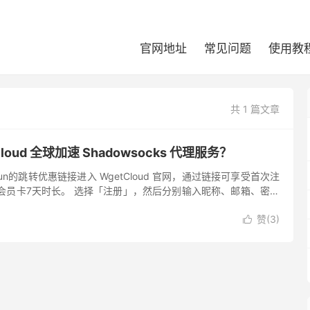
官网地址
常见问题
使用教
共 1 篇文章
loud 全球加速 Shadowsocks 代理服务？
Tun的跳转优惠链接进入 WgetCloud 官网，通过链接可享受首次注
lix 会员卡7天时长。 选择「注册」，然后分别输入昵称、邮箱、密码
我同意服务条款」。 成功注册后便会...
赞(
3
)
