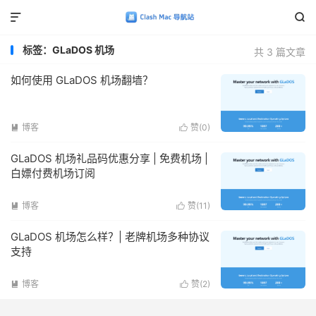


标签：GLaDOS 机场
共 3 篇文章
如何使用 GLaDOS 机场翻墙？
博客
赞(
0
)


GLaDOS 机场礼品码优惠分享 | 免费机场 |
白嫖付费机场订阅
博客
赞(
11
)


GLaDOS 机场怎么样？| 老牌机场多种协议
支持
博客
赞(
2
)

