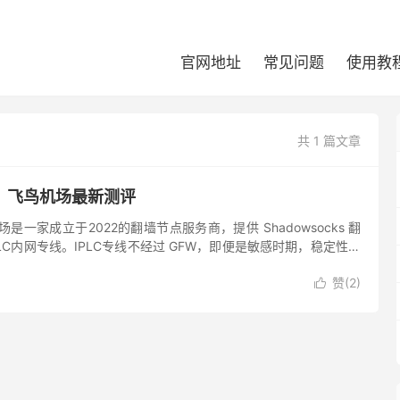
官网地址
常见问题
使用教
共 1 篇文章
？飞鸟机场最新测评
是一家成立于2022的翻墙节点服务商，提供 Shadowsocks 翻
LC内网专线。IPLC专线不经过 GFW，即便是敏感时期，稳定性也
。飞鸟机场主要提供常用地区翻墙节点，青铜...
赞(
2
)
