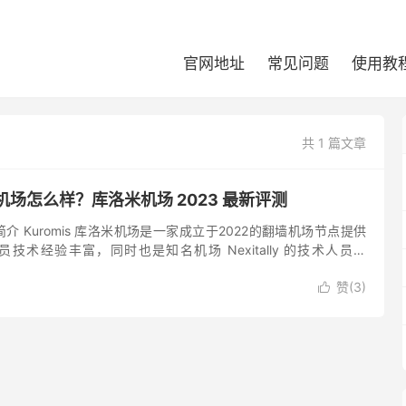
官网地址
常见问题
使用教
共 1 篇文章
洛米机场怎么样？库洛米机场 2023 最新评测
场简介 Kuromis 库洛米机场是一家成立于2022的翻墙机场节点提供
发人员技术经验丰富，同时也是知名机场 Nexitally 的技术人员。
提供稳定可靠的 Shado...
赞(
3
)
