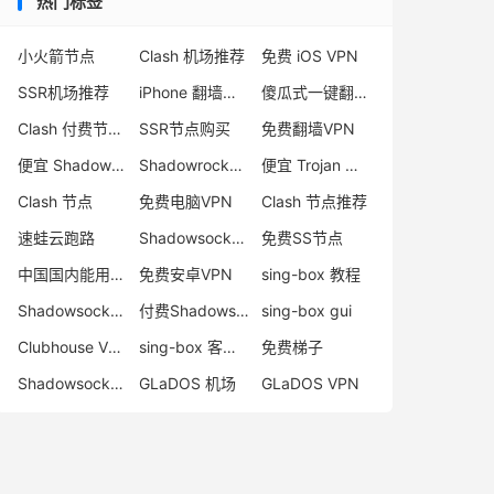
热门标签
小火箭节点
Clash 机场推荐
免费 iOS VPN
SSR机场推荐
iPhone 翻墙代理软件
傻瓜式一键翻墙VPN客户端
Clash 付费节点购买
SSR节点购买
免费翻墙VPN
便宜 Shadowsocks 购买
Shadowrocket 地址
便宜 Trojan 购买
Clash 节点
免费电脑VPN
Clash 节点推荐
速蛙云跑路
Shadowsocks 付费节点
免费SS节点
中国国内能用的翻墙VPN推荐
免费安卓VPN
sing-box 教程
Shadowsocks 节点哪里买
付费Shadowsocks推荐
sing-box gui
Clubhouse VPN
sing-box 客户端配置
免费梯子
Shadowsocks 服务器
GLaDOS 机场
GLaDOS VPN