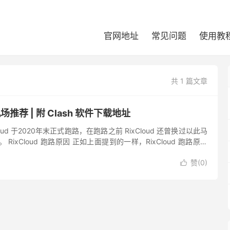
官网地址
常见问题
使用教
共 1 篇文章
机场推荐 | 附 Clash 软件下载地址
ixCloud 于2020年末正式跑路，在跑路之前 RixCloud 还曾换过以此马
。 RixCloud 跑路原因 正如上面提到的一样，RixCloud 跑路原因
能知...
赞(
0
)
