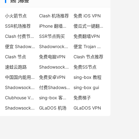
热门标签
小火箭节点
Clash 机场推荐
免费 iOS VPN
SSR机场推荐
iPhone 翻墙代理软件
傻瓜式一键翻墙VPN客户端
Clash 付费节点购买
SSR节点购买
免费翻墙VPN
便宜 Shadowsocks 购买
Shadowrocket 地址
便宜 Trojan 购买
Clash 节点
免费电脑VPN
Clash 节点推荐
速蛙云跑路
Shadowsocks 付费节点
免费SS节点
中国国内能用的翻墙VPN推荐
免费安卓VPN
sing-box 教程
Shadowsocks 节点哪里买
付费Shadowsocks推荐
sing-box gui
Clubhouse VPN
sing-box 客户端配置
免费梯子
Shadowsocks 服务器
GLaDOS 机场
GLaDOS VPN