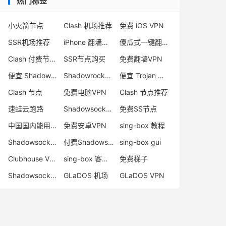
热门标签
小火箭节点
Clash 机场推荐
免费 iOS VPN
SSR机场推荐
iPhone 翻墙代理软件
傻瓜式一键翻墙VPN客户端
Clash 付费节点购买
SSR节点购买
免费翻墙VPN
便宜 Shadowsocks 购买
Shadowrocket 地址
便宜 Trojan 购买
Clash 节点
免费电脑VPN
Clash 节点推荐
速蛙云跑路
Shadowsocks 付费节点
免费SS节点
中国国内能用的翻墙VPN推荐
免费安卓VPN
sing-box 教程
Shadowsocks 节点哪里买
付费Shadowsocks推荐
sing-box gui
Clubhouse VPN
sing-box 客户端配置
免费梯子
Shadowsocks 服务器
GLaDOS 机场
GLaDOS VPN