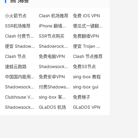
热门标签
小火箭节点
Clash 机场推荐
免费 iOS VPN
SSR机场推荐
iPhone 翻墙代理软件
傻瓜式一键翻墙VPN客户端
Clash 付费节点购买
SSR节点购买
免费翻墙VPN
便宜 Shadowsocks 购买
Shadowrocket 地址
便宜 Trojan 购买
Clash 节点
免费电脑VPN
Clash 节点推荐
速蛙云跑路
Shadowsocks 付费节点
免费SS节点
中国国内能用的翻墙VPN推荐
免费安卓VPN
sing-box 教程
Shadowsocks 节点哪里买
付费Shadowsocks推荐
sing-box gui
Clubhouse VPN
sing-box 客户端配置
免费梯子
Shadowsocks 服务器
GLaDOS 机场
GLaDOS VPN