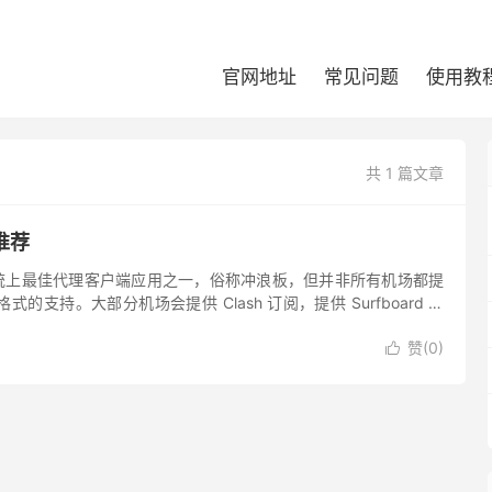
官网地址
常见问题
使用教
共 1 篇文章
场推荐
是安卓系统上最佳代理客户端应用之一，俗称冲浪板，但并非所有机场都提
订阅格式的支持。大部分机场会提供 Clash 订阅，提供 Surfboard 订
，遇到不支持的机场，只有使用...
赞(
0
)
