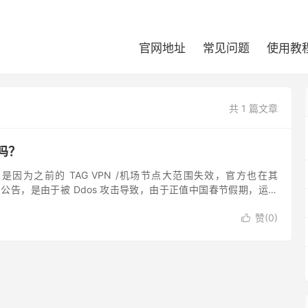
官网地址
常见问题
使用教
共 1 篇文章
吗？
因为之前的 TAG VPN /机场节点大范围失效，官方也在其
发布了公告，是由于被 Ddos 攻击导致，由于正值中国春节假期，运维
能较晚，TAG 机场并未跑路。 任何时候，节点...
赞(
0
)
