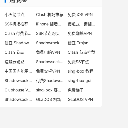
热门标签
小火箭节点
Clash 机场推荐
免费 iOS VPN
SSR机场推荐
iPhone 翻墙代理软件
傻瓜式一键翻墙VPN客户端
Clash 付费节点购买
SSR节点购买
免费翻墙VPN
便宜 Shadowsocks 购买
Shadowrocket 地址
便宜 Trojan 购买
Clash 节点
免费电脑VPN
Clash 节点推荐
速蛙云跑路
Shadowsocks 付费节点
免费SS节点
中国国内能用的翻墙VPN推荐
免费安卓VPN
sing-box 教程
Shadowsocks 节点哪里买
付费Shadowsocks推荐
sing-box gui
Clubhouse VPN
sing-box 客户端配置
免费梯子
Shadowsocks 服务器
GLaDOS 机场
GLaDOS VPN