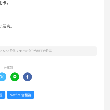
用卡。
此留言。
sh Mac 导航
»
Netflix 奈飞合租平台推荐
分享到



合租
Netflix 合租群