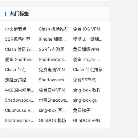
热门标签
小火箭节点
Clash 机场推荐
免费 iOS VPN
SSR机场推荐
iPhone 翻墙代理软件
傻瓜式一键翻墙VPN客户端
Clash 付费节点购买
SSR节点购买
免费翻墙VPN
便宜 Shadowsocks 购买
Shadowrocket 地址
便宜 Trojan 购买
Clash 节点
免费电脑VPN
Clash 节点推荐
速蛙云跑路
Shadowsocks 付费节点
免费SS节点
中国国内能用的翻墙VPN推荐
免费安卓VPN
sing-box 教程
Shadowsocks 节点哪里买
付费Shadowsocks推荐
sing-box gui
Clubhouse VPN
sing-box 客户端配置
免费梯子
Shadowsocks 服务器
GLaDOS 机场
GLaDOS VPN