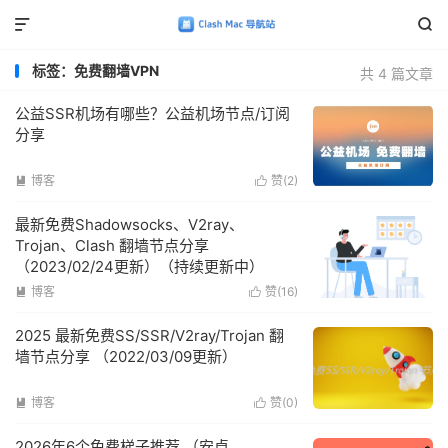


标签：免费翻墙VPN
共 4 篇文章
公益SSR机场有哪些？公益机场节点/订阅
分享
博客
赞(
2
)


最新免费Shadowsocks、V2ray、
Trojan、Clash 翻墙节点分享
（2023/02/24更新）（持续更新中）
博客
赞(
16
)


2025 最新免费SS/SSR/V2ray/Trojan 翻
墙节点分享 （2022/03/09更新）
博客
赞(
0
)


2026年6个免费梯子推荐 （安卓、