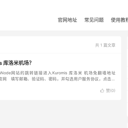
官网地址
常见问题
使用教
共 1 篇文章
is 库洛米机场？
hNode网站的跳转链接进入Kuromis 库洛米 机场免翻墙地址
米机场官网 填写邮箱、验证码、密码，并勾选用户服务协议，点击注
l、Outlook 等海外...
赞(
0
)
