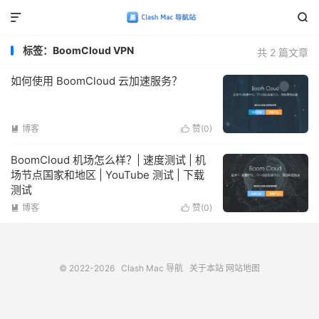


标签：BoomCloud VPN
共 2 篇文章
如何使用 BoomCloud 云加速服务？
博客
赞(
0
)


BoomCloud 机场怎么样？| 速度测试 | 机
场节点国家和地区 | YouTube 测试 | 下载
测试
博客
赞(
0
)


© 2022-2026
Clash Mac 导航
关于本站
网站地图