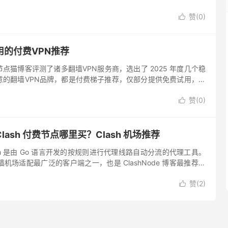
GUI 图形化界面软件在 Wind...
赞(
0
)

的付费VPN推荐
点猫博客评测了诸多翻墙VPN服务商，选出了 2025 年度几个稳
意的翻墙VPN品牌，都是付费梯子推荐，仅部分提供免费试用，供
。 节点猫推荐的翻墙VPN服务商，都采用 Shadows...
赞(
0
)

Clash 付费节点哪里买？Clash 机场推荐
Clash 是由 Go 语言开发的按规则进行代理线路自动分流的代理工具。
个翻墙机场适配最广泛的客户端之一，也是 ClashNode 博客最推荐翻
sh 的 GUI 图形化界...
赞(
2
)
