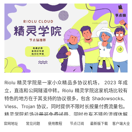
Riolu 精灵学院是一家小众精品多协议机场， 2023 年成
立，直连和公网隧道中转。Riolu 精灵学院这家机场比较有
特色的地方在于其支持的协议很多，包含 Shadowsocks、
Vless、Trojan 协议，同时提供不限时长按量付费流量包。
精灵学院机场
注册可免费试用
，同时也有不错的流媒体解
锁，性价比很高。新用户可用 95 折优惠码，季付及以上适
官网地址
常见问题
使用教程
节点订阅
最新版下载
客户端大全
用：New2025