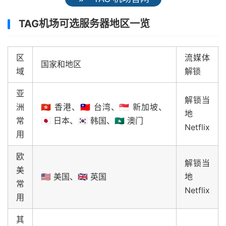
TAG机场可选服务器地区一览
区
流媒体
国家和地区
域
解锁
亚
解锁当
洲
🇭🇰 香港、🇹🇼 台湾、🇸🇬 新加坡、
地
常
🇯🇵 日本、🇰🇷 韩国、🇲🇴 澳门
Netflix
用
欧
解锁当
美
🇺🇸 美国、🇬🇧 英国
地
常
Netflix
用
其