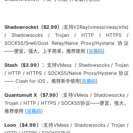
Shadowrocket（$2.99）:
支持V2Ray(vmess/vless/xtls)
/ Shadowsocks / Trojan / HTTP / HTTPS /
SOCKS5/Snell/Gost Relay/Naive Proxy/Hysteria 协议
——便宜，强大，上手简单，推荐使用 [
兑换码
]
Stash（$3.99）：
支持VMess / Shadowsocks / Trojan
/ HTTP / HTTPS / SOCKS5/Naive Proxy/Hysteria 协议
—— Clash for iOS ，推荐新手使用[
兑换码
]
Quantumult X（$7.99）
:支持VMess / Shadowsocks /
Trojan / HTTP / HTTPS / SOCKS5协议——便宜，强大，
推荐使用 [
兑换码
]
Loon（$4.99）
:支持VMess / Shadowsocks / Trojan /