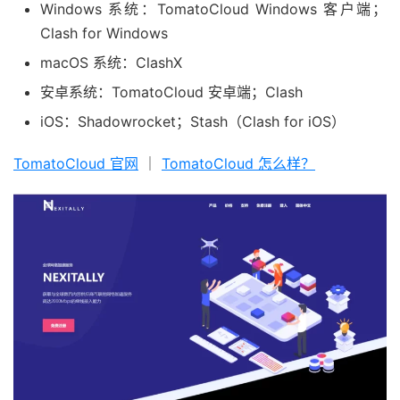
Windows 系统：TomatoCloud Windows 客户端；
Clash for Windows
macOS 系统：ClashX
安卓系统：TomatoCloud 安卓端；Clash
iOS：Shadowrocket；Stash（Clash for iOS）
TomatoCloud 官网
｜
TomatoCloud 怎么样？