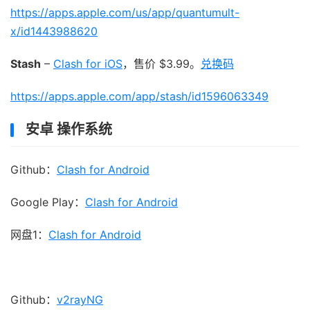
https://apps.apple.com/us/app/quantumult-
x/id1443988620
Stash
–
Clash for iOS
，售价 $3.99。
兑换码
https://apps.apple.com/app/stash/id1596063349
安卓 操作系统
Github：
Clash for Android
Google Play：
Clash for Android
网盘1：
Clash for Android
Github：
v2rayNG