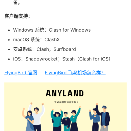
备。
客户端支持：
Windows 系统：Clash for Windows
macOS 系统：ClashX
安卓系统：Clash；Surfboard
iOS：Shadowrocket；Stash（Clash for iOS）
FlyingBird 官网
｜
FlyingBird 飞鸟机场怎么样？