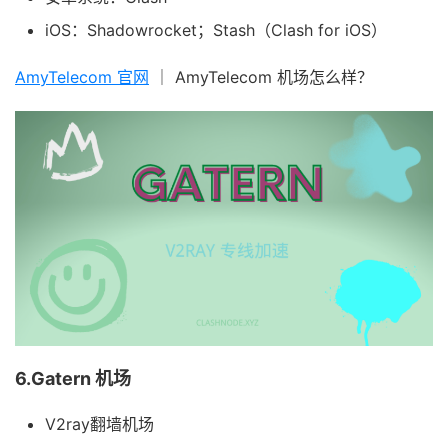
iOS：Shadowrocket；Stash（Clash for iOS）
AmyTelecom 官网
｜ AmyTelecom 机场怎么样？
6.Gatern 机场
V2ray翻墙机场