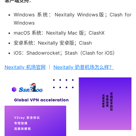
客户端支持：
Windows 系统：Nexitally Windows版；Clash for
Windows
macOS 系统：Nexitally Mac 版；ClashX
安卓系统：Nexitally 安卓版；Clash
iOS：Shadowrocket；Stash（Clash for iOS）
Nexitally 机场官网
｜
Nexitally 奶昔机场怎么样？