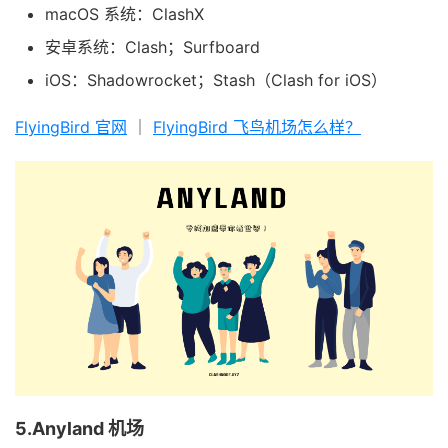
macOS 系统：ClashX
安卓系统：Clash；Surfboard
iOS：Shadowrocket；Stash（Clash for iOS）
FlyingBird 官网
｜
FlyingBird 飞鸟机场怎么样？
5.Anyland 机场